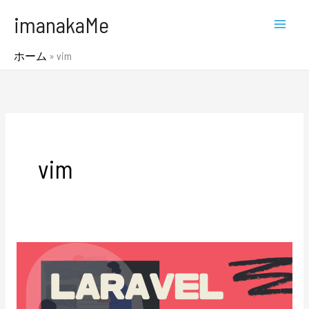
内
MAI
imanakaMe
容
MEN
を
ホーム
»
vim
ス
キ
ッ
プ
vim
laravel
sail
に
vim