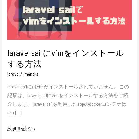
を
イ
ン
ス
ト
laravel sailにvimをインストール
ー
ル
する方法
す
laravel
/
imanaka
る
laravel sailにはvimがインストールされていません。 この
方
記事は、laravel sailにvimをインストールする方法をご紹
法
介します。 laravel sailを利用したappのdockerコンテナは
ubu […]
続きを読む »