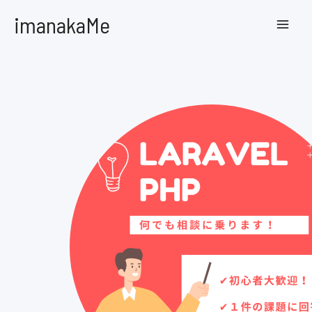
内
MAI
imanakaMe
容
MEN
を
ス
キ
ッ
プ