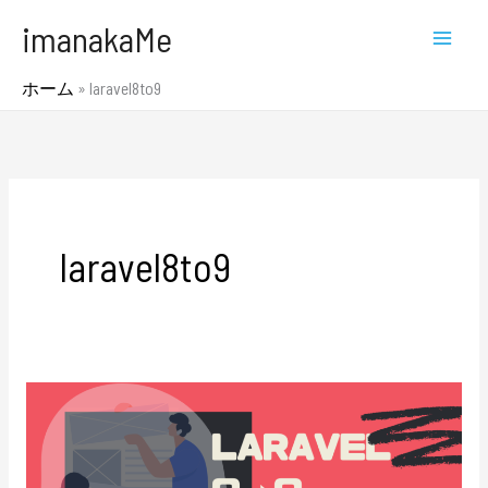
内
MAI
imanakaMe
容
MEN
を
ホーム
»
laravel8to9
ス
キ
ッ
プ
laravel8to9
Laravel8
か
ら
9