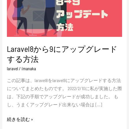
に
ア
ッ
プ
グ
Laravel8から9にアップグレード
レ
ー
する方法
ド
laravel
/
imanaka
す
この記事は、laravel8をlaravel9にアップグレードする方法
る
についてまとめたものです。 2022/2/10に私が実施した際
方
は、下記の手順でアップグレードが成功しました。 も
法
し、うまくアップグレード出来ない場合は […]
続きを読む »