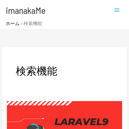
内
MAI
imanakaMe
容
MEN
を
ホーム
»
検索機能
ス
キ
ッ
プ
検索機能
Laravel
の
検
索