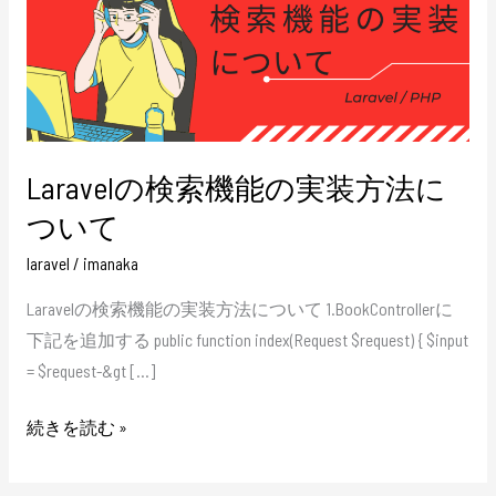
機
能
の
実
装
Laravelの検索機能の実装方法に
方
法
ついて
に
laravel
/
imanaka
つ
Laravelの検索機能の実装方法について 1.BookControllerに
い
下記を追加する public function index(Request $request) { $input
て
= $request-&gt […]
続きを読む »