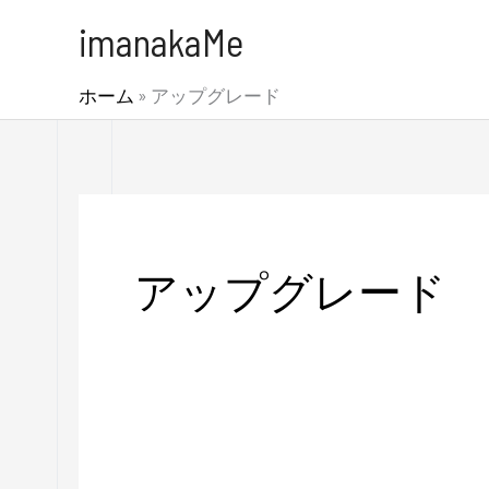
内
imanakaMe
容
を
ホーム
»
アップグレード
ス
キ
ッ
プ
アップグレード