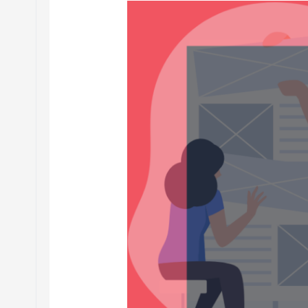
Laravel8
か
ら
9
に
ア
ッ
プ
グ
レ
ー
ド
す
る