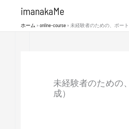
内
imanakaMe
容
を
ホーム
»
online-course
»
未経験者のための、ポートフ
ス
キ
ッ
プ
未経験者のための、
成）