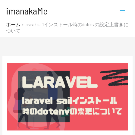
内
MAI
imanakaMe
容
MEN
を
ホーム
»
laravel sailインストール時のdotenvの設定上書きに
ス
ついて
キ
ッ
プ