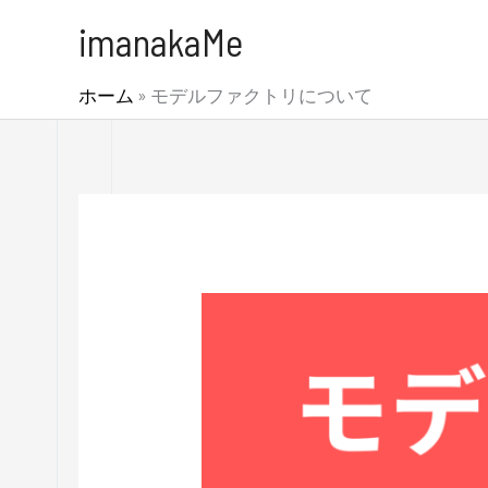
内
imanakaMe
容
を
ホーム
»
モデルファクトリについて
ス
キ
ッ
プ