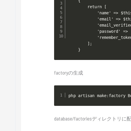
    {

        return [

            'name' => $thi
            'email' => $th
            'email_verified
            'password' => 
            'remember_toke
        ];

    }
factoryの生成
php artisan make:factory B
database/factoriesディレク