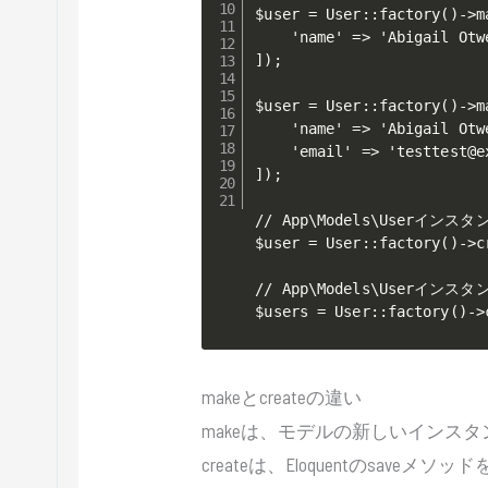
$user = User::factory()->ma
    'name' => 'Abigail Otwe
]);

$user = User::factory()->ma
    'name' => 'Abigail Otwe
    'email' => 'testtest@ex
]);

// App\Models\Userインス
$user = User::factory()->cr
// App\Models\Userインス
$users = User::factory()->
makeとcreateの違い
makeは、モデルの新しいインスタ
createは、Eloquentのsav