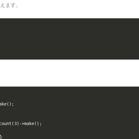
ると使えます。
ke();

count(3)->make();


