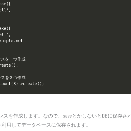
ke([

ll',

ke([

ll',

ample.net'

タンスを一つ作成

eate();

タンスを３つ作成

count(3)->create();
ンスを作成します。なので、saveとかしないとDBに保存さ
eメソッドを利用してデータベースに保存されます。