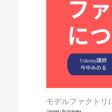
モデルファクトリ
/
laravel
/ By
imanaka