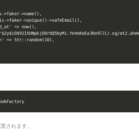
s->faker->name(),

is->faker->unique()->safeEmail(),

_at' => now(),

'$2y$10$92IXUNpkjO0rOQ5byMi.Ye4oKoEa3Ro9llC/.og/at2.uheW
n' => Str::random(10),

ookFactory
トリに配置されます。