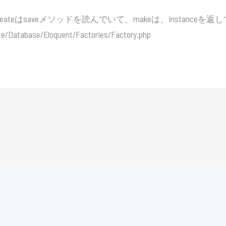
reateはsaveメソッドを読んでいて、makeは、instanceを返
ate/Database/Eloquent/Factories/Factory.php