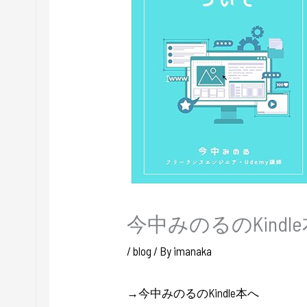
今中みのるのKindl
/
blog
/ By
imanaka
→今中みのるのKindle本へ