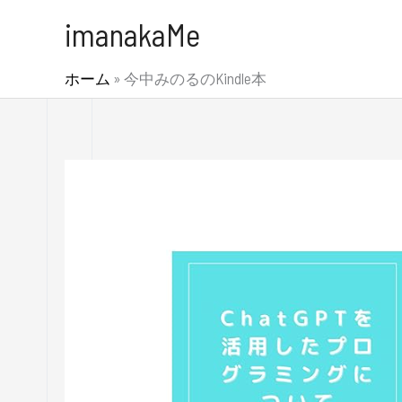
内
imanakaMe
容
を
ホーム
»
今中みのるのKindle本
ス
キ
ッ
プ